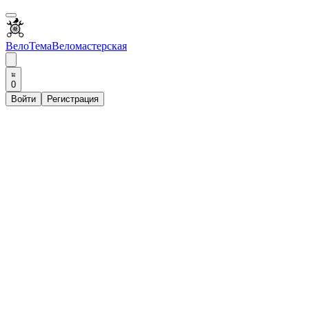
ВелоТема
Веломастерская
0
Войти
Регистрация