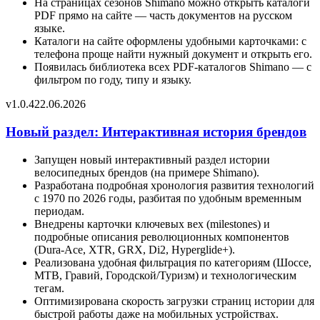
На страницах сезонов Shimano можно открыть каталоги
PDF прямо на сайте — часть документов на русском
языке.
Каталоги на сайте оформлены удобными карточками: с
телефона проще найти нужный документ и открыть его.
Появилась библиотека всех PDF-каталогов Shimano — с
фильтром по году, типу и языку.
v
1.0.4
22.06.2026
Новый раздел: Интерактивная история брендов
Запущен новый интерактивный раздел истории
велосипедных брендов (на примере Shimano).
Разработана подробная хронология развития технологий
с 1970 по 2026 годы, разбитая по удобным временным
периодам.
Внедрены карточки ключевых вех (milestones) и
подробные описания революционных компонентов
(Dura-Ace, XTR, GRX, Di2, Hyperglide+).
Реализована удобная фильтрация по категориям (Шоссе,
MTB, Гравий, Городской/Туризм) и технологическим
тегам.
Оптимизирована скорость загрузки страниц истории для
быстрой работы даже на мобильных устройствах.