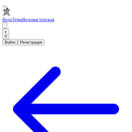
ВелоТема
Веломастерская
0
Войти
Регистрация