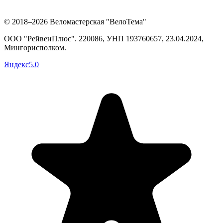
© 2018–2026 Веломастерская "ВелоТема"
ООО "РейвенПлюс"
.
220086,
УНП
193760657
, 23.04.2024,
Мингорисполком
.
Яндекс
5.0