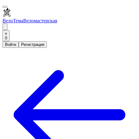
ВелоТема
Веломастерская
0
Войти
Регистрация