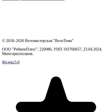
© 2018–2026 Веломастерская "ВелоТема"
ООО "РейвенПлюс"
.
220086,
УНП
193760657
, 23.04.2024,
Мингорисполком
.
Яндекс
5.0