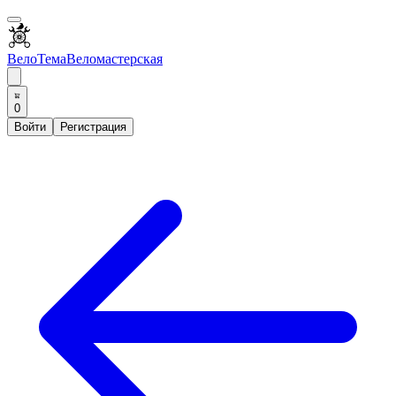
ВелоТема
Веломастерская
0
Войти
Регистрация