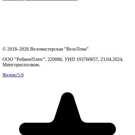
© 2018–2026 Веломастерская "ВелоТема"
ООО "РейвенПлюс"
.
220086,
УНП
193760657
, 23.04.2024,
Мингорисполком
.
Яндекс
5.0