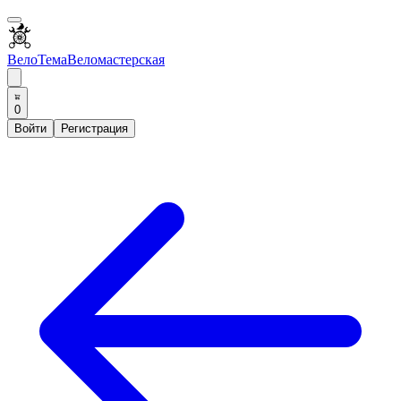
ВелоТема
Веломастерская
0
Войти
Регистрация