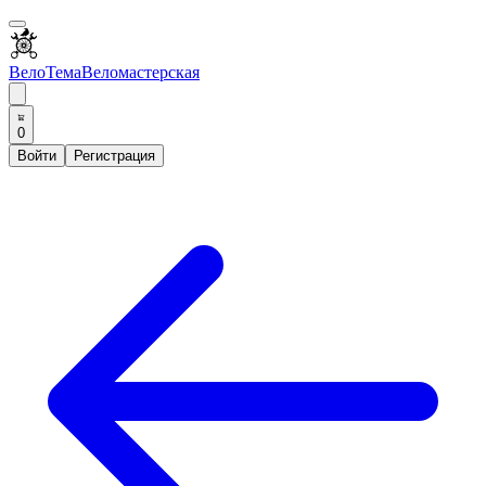
ВелоТема
Веломастерская
0
Войти
Регистрация