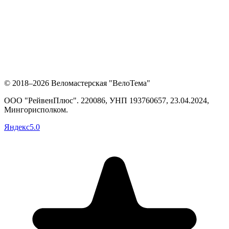
© 2018–2026 Веломастерская "ВелоТема"
ООО "РейвенПлюс"
.
220086,
УНП
193760657
, 23.04.2024,
Мингорисполком
.
Яндекс
5.0