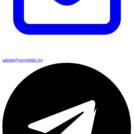
admin@ravenbike.by