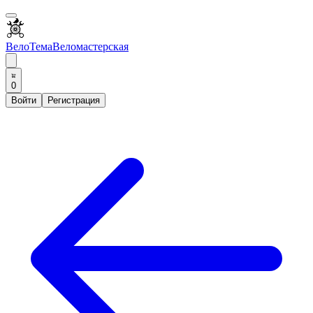
ВелоТема
Веломастерская
0
Войти
Регистрация