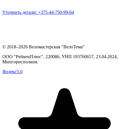
Уточнить детали:
+375-44-750-99-64
© 2018–2026 Веломастерская "ВелоТема"
ООО "РейвенПлюс"
.
220086,
УНП
193760657
, 23.04.2024,
Мингорисполком
.
Яндекс
5.0