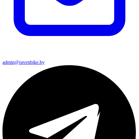
admin@ravenbike.by