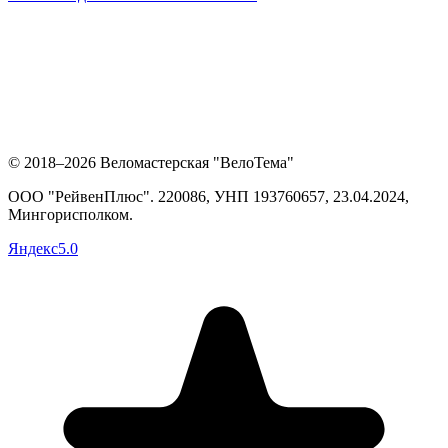
© 2018–2026 Веломастерская "ВелоТема"
ООО "РейвенПлюс"
.
220086,
УНП
193760657
, 23.04.2024,
Мингорисполком
.
Яндекс
5.0