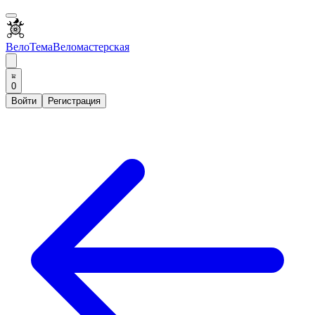
ВелоТема
Веломастерская
0
Войти
Регистрация