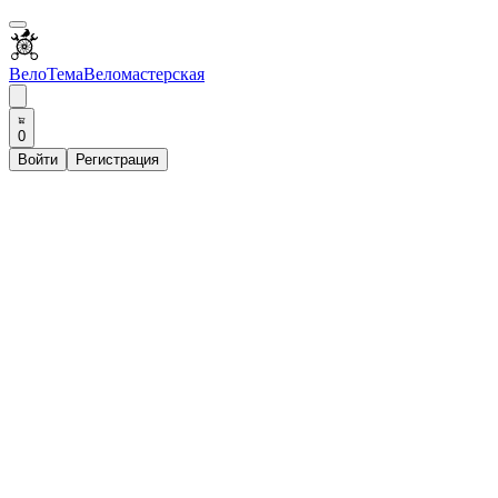
ВелоТема
Веломастерская
0
Войти
Регистрация