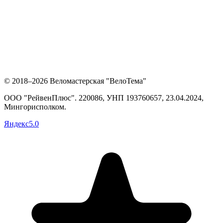
© 2018–2026 Веломастерская "ВелоТема"
ООО "РейвенПлюс"
.
220086,
УНП
193760657
, 23.04.2024,
Мингорисполком
.
Яндекс
5.0