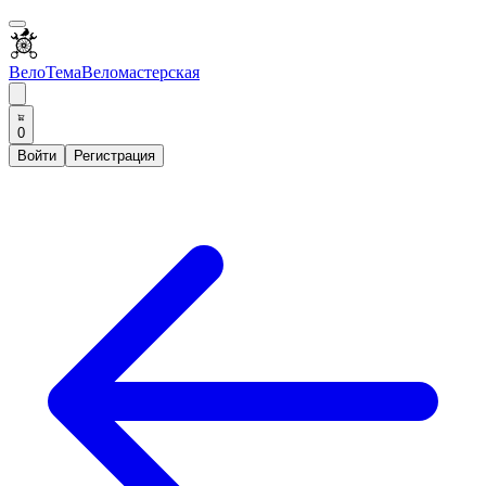
ВелоТема
Веломастерская
0
Войти
Регистрация