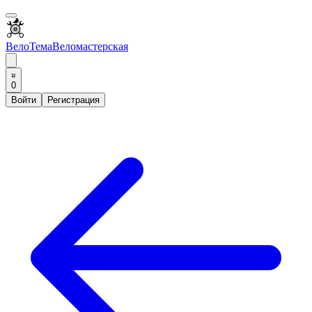
ВелоТема
Веломастерская
0
Войти
Регистрация