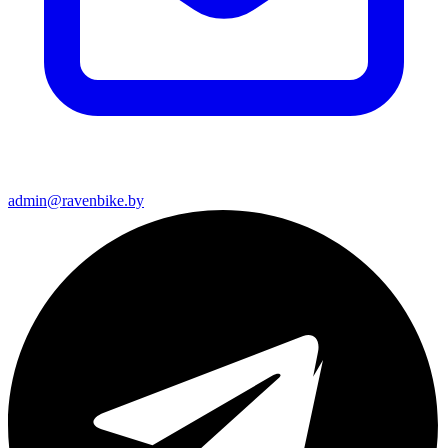
admin@ravenbike.by