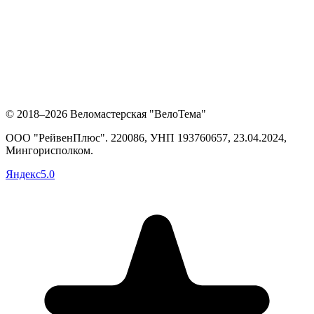
© 2018–2026 Веломастерская "ВелоТема"
ООО "РейвенПлюс"
.
220086,
УНП
193760657
, 23.04.2024,
Мингорисполком
.
Яндекс
5.0