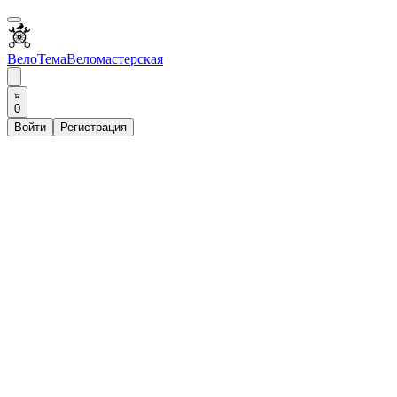
ВелоТема
Веломастерская
0
Войти
Регистрация