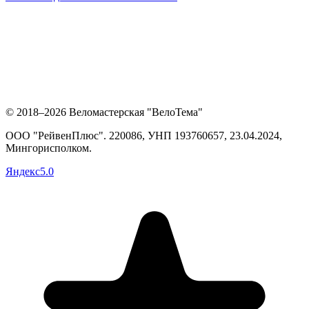
© 2018–2026 Веломастерская "ВелоТема"
ООО "РейвенПлюс"
.
220086,
УНП
193760657
, 23.04.2024,
Мингорисполком
.
Яндекс
5.0