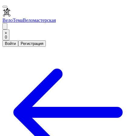
ВелоТема
Веломастерская
0
Войти
Регистрация