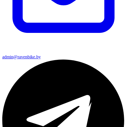
admin@ravenbike.by