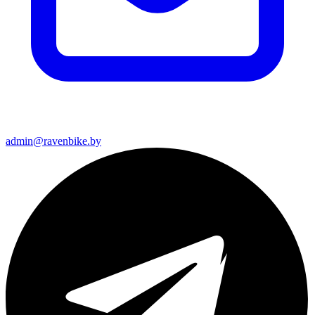
admin@ravenbike.by