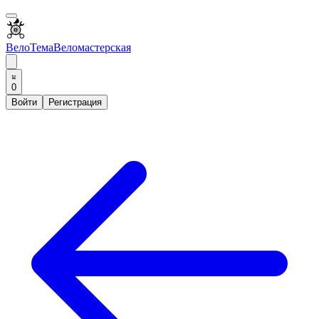
ВелоТема
Веломастерская
0
Войти
Регистрация