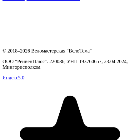
© 2018–2026 Веломастерская "ВелоТема"
ООО "РейвенПлюс"
.
220086,
УНП
193760657
, 23.04.2024,
Мингорисполком
.
Яндекс
5.0