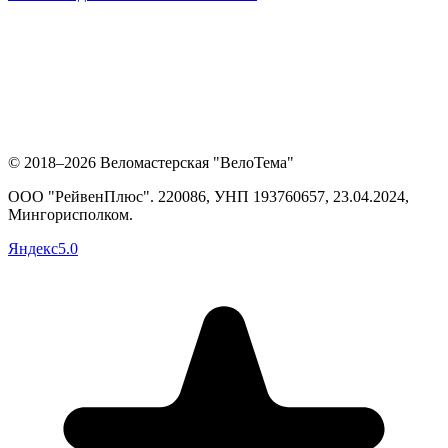
© 2018–2026 Веломастерская "ВелоТема"
ООО "РейвенПлюс"
.
220086,
УНП
193760657
, 23.04.2024,
Мингорисполком
.
Яндекс
5.0