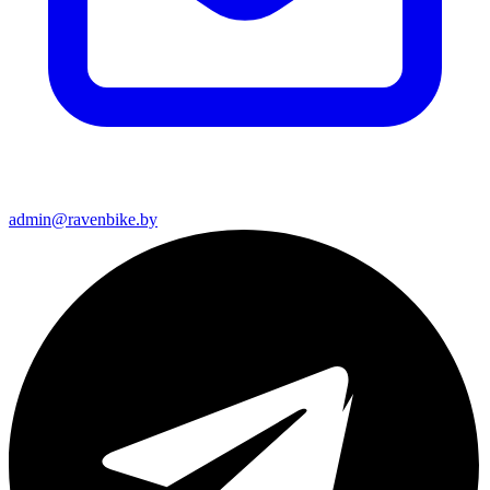
admin@ravenbike.by