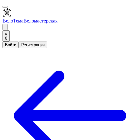
ВелоТема
Веломастерская
0
Войти
Регистрация