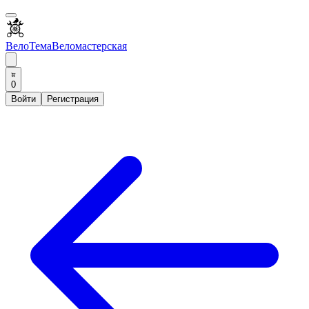
ВелоТема
Веломастерская
0
Войти
Регистрация