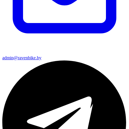
admin@ravenbike.by