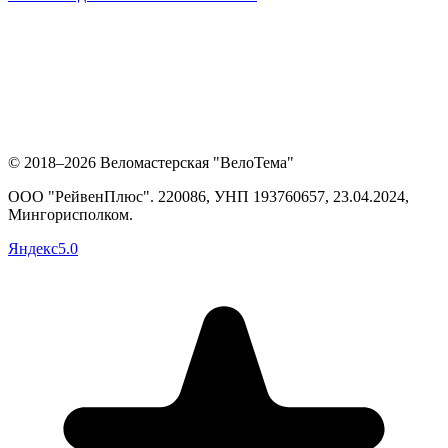
© 2018–2026 Веломастерская "ВелоТема"
ООО "РейвенПлюс"
.
220086,
УНП
193760657
, 23.04.2024,
Мингорисполком
.
Яндекс
5.0