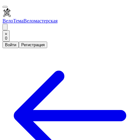
ВелоТема
Веломастерская
0
Войти
Регистрация