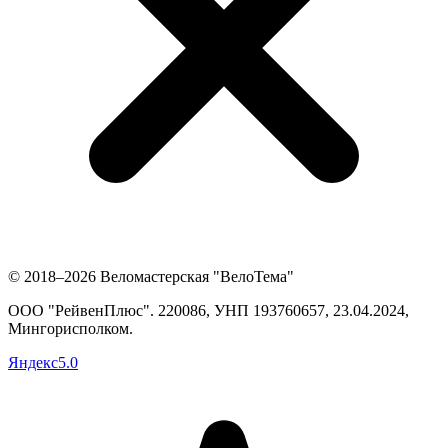
© 2018–2026 Веломастерская "ВелоТема"
ООО "РейвенПлюс"
.
220086,
УНП
193760657
, 23.04.2024,
Мингорисполком
.
Яндекс
5.0