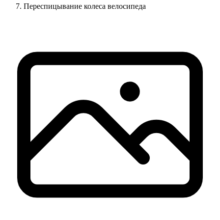
Переспицывание колеса велосипеда