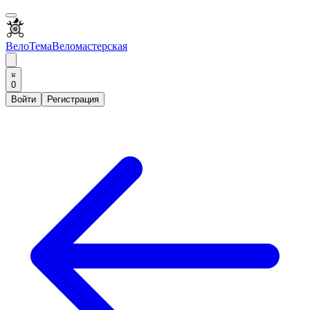
ВелоТема
Веломастерская
0
Войти
Регистрация