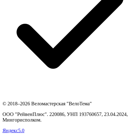
© 2018–2026 Веломастерская "ВелоТема"
ООО "РейвенПлюс"
.
220086,
УНП
193760657
, 23.04.2024,
Мингорисполком
.
Яндекс
5.0