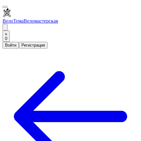
ВелоТема
Веломастерская
0
Войти
Регистрация