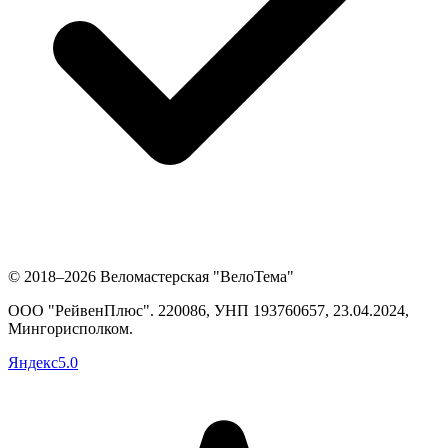
© 2018–2026 Веломастерская "ВелоТема"
ООО "РейвенПлюс"
.
220086,
УНП
193760657
, 23.04.2024,
Мингорисполком
.
Яндекс
5.0