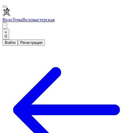
ВелоТема
Веломастерская
0
Войти
Регистрация