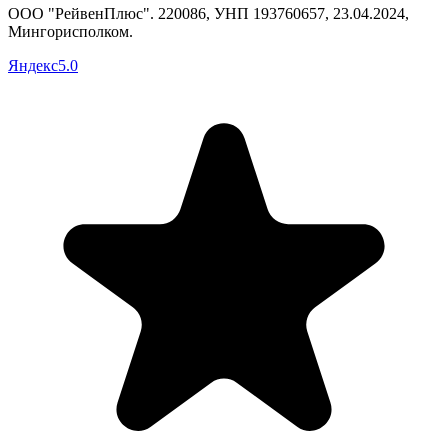
ООО "РейвенПлюс"
.
220086,
УНП
193760657
, 23.04.2024,
Мингорисполком
.
Яндекс
5.0