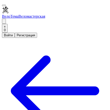
ВелоТема
Веломастерская
0
Войти
Регистрация