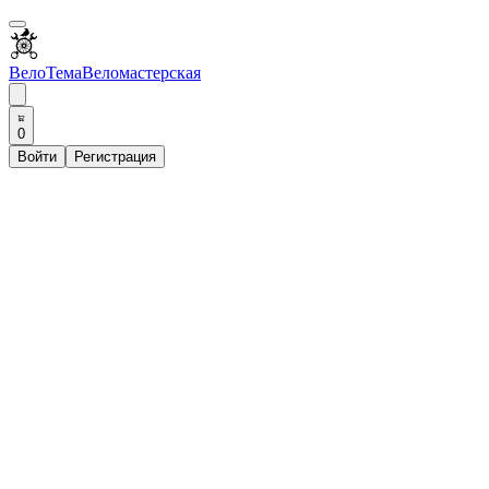
ВелоТема
Веломастерская
0
Войти
Регистрация