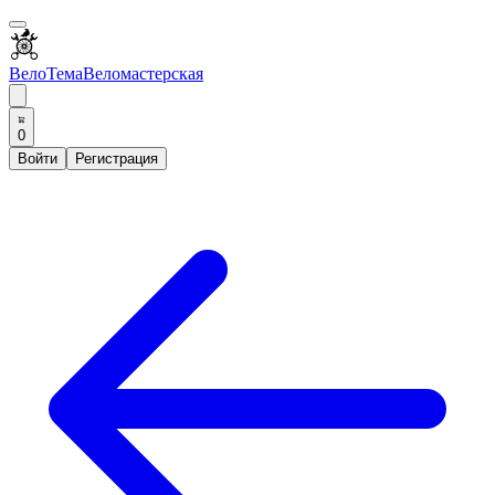
ВелоТема
Веломастерская
0
Войти
Регистрация