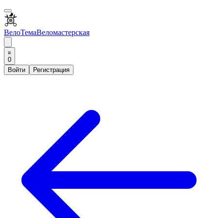
ВелоТема
Веломастерская
0
Войти
Регистрация