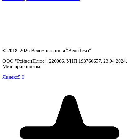
© 2018–2026 Веломастерская "ВелоТема"
ООО "РейвенПлюс"
.
220086,
УНП
193760657
, 23.04.2024,
Мингорисполком
.
Яндекс
5.0