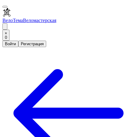
ВелоТема
Веломастерская
0
Войти
Регистрация