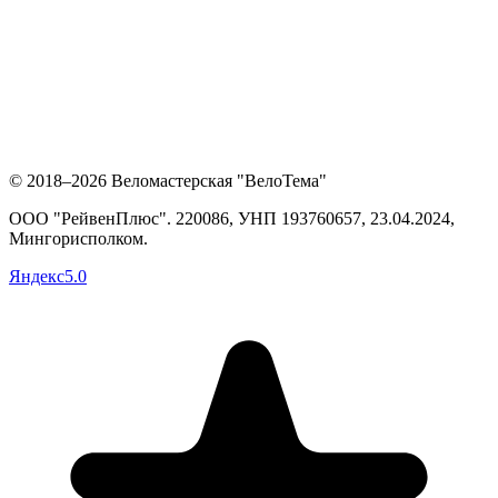
© 2018–2026 Веломастерская "ВелоТема"
ООО "РейвенПлюс"
.
220086,
УНП
193760657
, 23.04.2024,
Мингорисполком
.
Яндекс
5.0