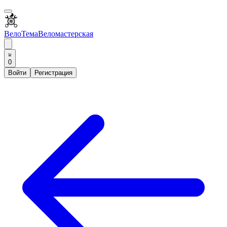
ВелоТема
Веломастерская
0
Войти
Регистрация