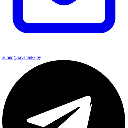
admin@ravenbike.by