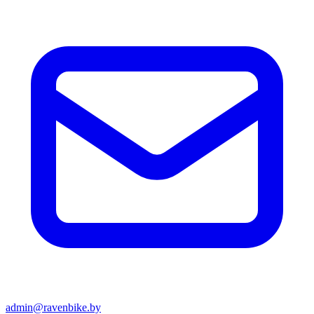
admin@ravenbike.by