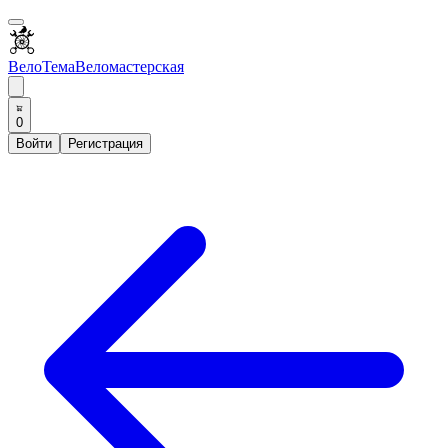
ВелоТема
Веломастерская
0
Войти
Регистрация