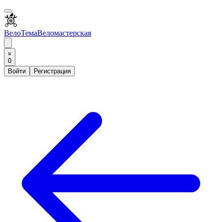
ВелоТема
Веломастерская
0
Войти
Регистрация