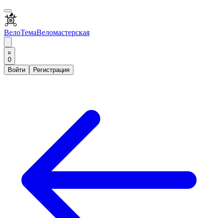
ВелоТема
Веломастерская
0
Войти
Регистрация