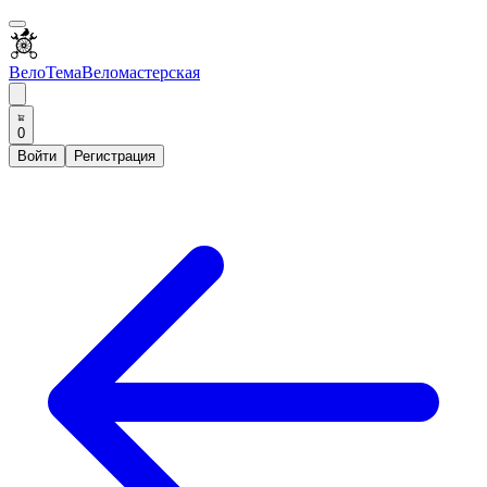
ВелоТема
Веломастерская
0
Войти
Регистрация