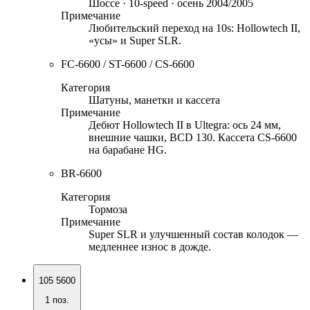
Шоссе · 10-speed · осень 2004/2005
Примечание
Любительский переход на 10s: Hollowtech II,
«усы» и Super SLR.
FC-6600 / ST-6600 / CS-6600
Категория
Шатуны, манетки и кассета
Примечание
Дебют Hollowtech II в Ultegra: ось 24 мм,
внешние чашки, BCD 130. Кассета CS-6600
на барабане HG.
BR-6600
Категория
Тормоза
Примечание
Super SLR и улучшенный состав колодок —
медленнее износ в дожде.
105 5600
1
поз.