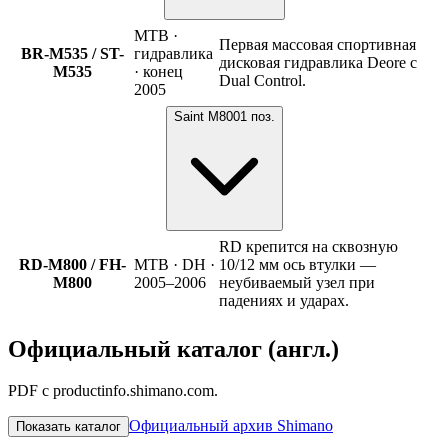
MTB ·
Первая массовая спортивная
BR-M535 / ST-
гидравлика
дисковая гидравлика Deore с
M535
· конец
Dual Control.
2005
Saint M800
1
поз.
RD крепится на сквозную
RD-M800 / FH-
MTB · DH ·
10/12 мм ось втулки —
M800
2005–2006
неубиваемый узел при
падениях и ударах.
Официальный каталог (англ.)
PDF с productinfo.shimano.com.
Официальный архив Shimano
Показать каталог