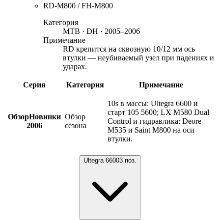
RD-M800 / FH-M800
Категория
MTB · DH · 2005–2006
Примечание
RD крепится на сквозную 10/12 мм ось
втулки — неубиваемый узел при падениях и
ударах.
Серия
Категория
Примечание
10s в массы: Ultegra 6600 и
старт 105 5600; LX M580 Dual
Обзор
Новинки
Обзор
Control и гидравлика; Deore
2006
сезона
M535 и Saint M800 на оси
втулки.
Ultegra 6600
3
поз.