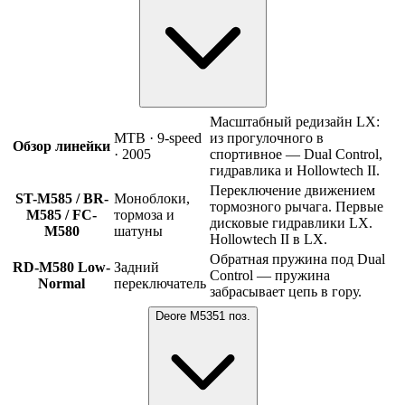
Масштабный редизайн LX:
MTB · 9-speed
из прогулочного в
Обзор линейки
· 2005
спортивное — Dual Control,
гидравлика и Hollowtech II.
Переключение движением
ST-M585 / BR-
Моноблоки,
тормозного рычага. Первые
M585 / FC-
тормоза и
дисковые гидравлики LX.
M580
шатуны
Hollowtech II в LX.
Обратная пружина под Dual
RD-M580 Low-
Задний
Control — пружина
Normal
переключатель
забрасывает цепь в гору.
Deore M535
1
поз.