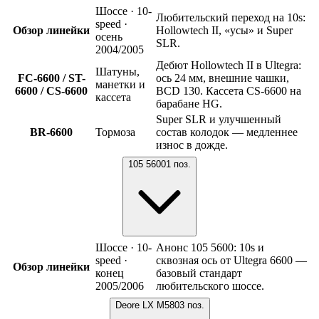
Шоссе · 10-
Любительский переход на 10s:
speed ·
Обзор линейки
Hollowtech II, «усы» и Super
осень
SLR.
2004/2005
Дебют Hollowtech II в Ultegra:
Шатуны,
FC-6600 / ST-
ось 24 мм, внешние чашки,
манетки и
6600 / CS-6600
BCD 130. Кассета CS-6600 на
кассета
барабане HG.
Super SLR и улучшенный
BR-6600
Тормоза
состав колодок — медленнее
износ в дожде.
105 5600
1
поз.
Шоссе · 10-
Анонс 105 5600: 10s и
speed ·
сквозная ось от Ultegra 6600 —
Обзор линейки
конец
базовый стандарт
2005/2006
любительского шоссе.
Deore LX M580
3
поз.