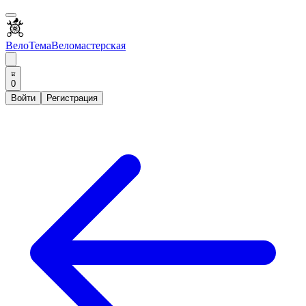
ВелоТема
Веломастерская
0
Войти
Регистрация