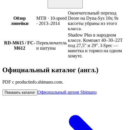
Окончательный переход
Обзор
MTB · 10-speed
Deore на Dyna-Sys 10s; 9s
линейки
· 2013–2014
кассеты убраны из этого
класса.
Shadow Plus в народном
классе. Компакт 40–30–22T
RD-M615 / FC-
Переключатель
под 27,5" и 29". I-Spec —
M612
и шатуны
манетка и тормоз на одном
хомуте.
Официальный каталог (англ.)
PDF с productinfo.shimano.com.
Официальный архив Shimano
Показать каталог