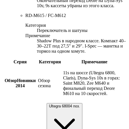
Окончательный переход Deore на Dyna-Sys
10s; 9s кассеты убраны из этого класса.
RD-M615 / FC-M612
Категория
Переключатель и шатуны
Примечание
Shadow Plus в народном классе. Компакт 40–
30–22T под 27,5" и 29". I-Spec — манетка и
тормоз на одном хомуте.
Серия
Категория
Примечание
11s на шоссе (Ultegra 6800,
Claris), Dyna-Sys 10s в горах:
Обзор
Новинки
Обзор
Saint M820, Zee M640 и
2014
сезона
финальный переход Deore
M610 на 10 скоростей.
Ultegra 6800
4
поз.