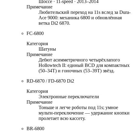
Шоссе · 11-speed · 2013–2014
Примечание
Любительский переход на 11s вслед за Dura-
Ace 9000: механика 6800 и обновлённая
ветка Di2 6870.
FC-6800
Категория
Шатуны
Примечание
Дебют асимметричного четырёхлапого
Hollowtech II: единый BCD для компактных
(50–34T) и гоночных (53–39T) звёзд.
RD-6870 / FD-6870 Di2
Категория
Электронные переключатели
Примечание
Тоньше и легче роботы под 11s; умное
мульти-переключение — удержание кнопки
пролетает всю кассету.
BR-6800