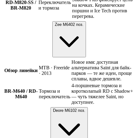
RD-M820-SS /
Переключатель
на кочках. Керамические
BR-M820
и тормоза
поршни и Ice Tech против
перегрева.
Zee M640
2
поз.
Новое имя: доступная
MTB · Freeride
альтернатива Saint для байк-
Обзор линейки
· 2013
парков — те же идеи, проще
сплавы, вдвое дешевле.
4-поршневые тормоза и
BR-M640 / RD-
Тормоза и
коротколапый RD с Shadow+
M640
переключатель
— чуть тяжелее Saint, но
доступнее.
Deore M610
2
поз.