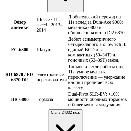
Любительский переход на
Шоссе · 11-
Обзор
11s вслед за Dura-Ace 9000:
speed · 2013–
линейки
механика 6800 и
2014
обновлённая ветка Di2 6870.
Дебют асимметричного
четырёхлапого Hollowtech II:
FC-6800
Шатуны
единый BCD для
компактных (50–34T) и
гоночных (53–39T) звёзд.
Тоньше и легче роботы под
11s; умное мульти-
RD-6870 / FD-
Электронные
переключение — удержание
6870 Di2
переключатели
кнопки пролетает всю
кассету.
Dual-Pivot SLR-EV: +10%
BR-6800
Тормоза
мощности ободных тормозов
и более мягкая модуляция.
Claris 2400
2
поз.