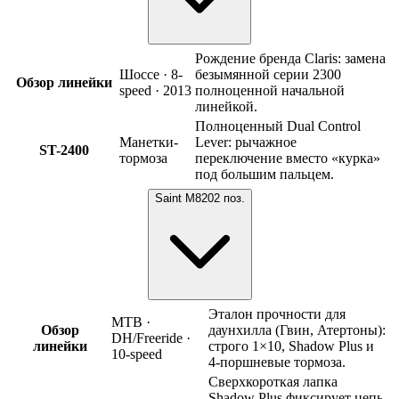
Рождение бренда Claris: замена
Шоссе · 8-
безымянной серии 2300
Обзор линейки
speed · 2013
полноценной начальной
линейкой.
Полноценный Dual Control
Манетки-
Lever: рычажное
ST-2400
тормоза
переключение вместо «курка»
под большим пальцем.
Saint M820
2
поз.
Эталон прочности для
MTB ·
Обзор
даунхилла (Гвин, Атертоны):
DH/Freeride ·
линейки
строго 1×10, Shadow Plus и
10-speed
4-поршневые тормоза.
Сверхкороткая лапка
Shadow Plus фиксирует цепь