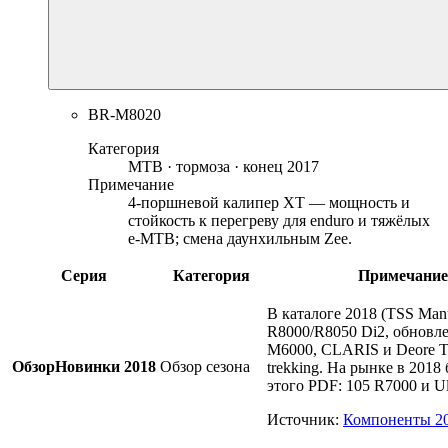
BR-M8020
Категория
MTB · тормоза · конец 2017
Примечание
4-поршневой калипер XT — мощность и
стойкость к перегреву для enduro и тяжёлых
e-MTB; смена даунхильным Zee.
Серия
Категория
Примечание
В каталоге 2018 (TSS Manu
R8000/R8050 Di2, обновл
M6000, CLARIS и Deore 
Обзор
Новинки 2018
Обзор сезона
trekking. На рынке в 2018
этого PDF: 105 R7000 и Ul
Источник
:
Компоненты 2