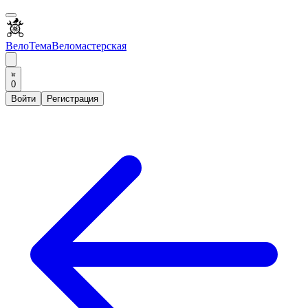
ВелоТема
Веломастерская
0
Войти
Регистрация