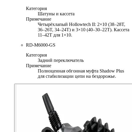
Категория
Шатуны и кассета
Примечание
Четырёхлапый Hollowtech II: 2×10 (38–28T,
36–26T, 34–24T) и 3×10 (40–30–22T). Кассета
11–42T для 1×10.
RD-M6000-GS
Категория
Задний переключатель
Примечание
Полноценная обгонная муфта Shadow Plus
для стабилизации цепи на бездорожье.