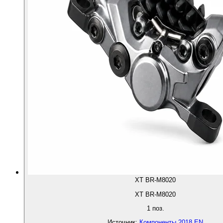
XT BR-M8020
XT BR-M8020
1
поз.
Источник
:
Компоненты 2018 EN