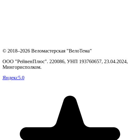
© 2018–2026 Веломастерская "ВелоТема"
ООО "РейвенПлюс"
.
220086,
УНП
193760657
, 23.04.2024,
Мингорисполком
.
Яндекс
5.0