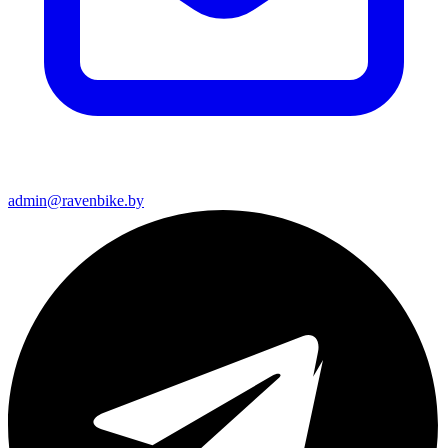
admin@ravenbike.by