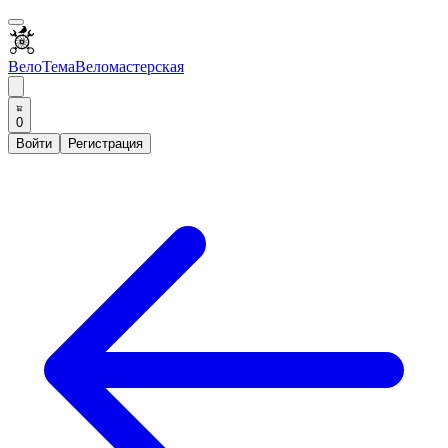
ВелоТема
Веломастерская
0
Войти
Регистрация