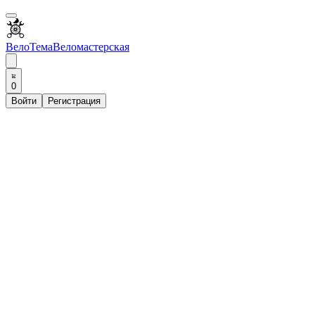
ВелоТема
Веломастерская
0
Войти
Регистрация